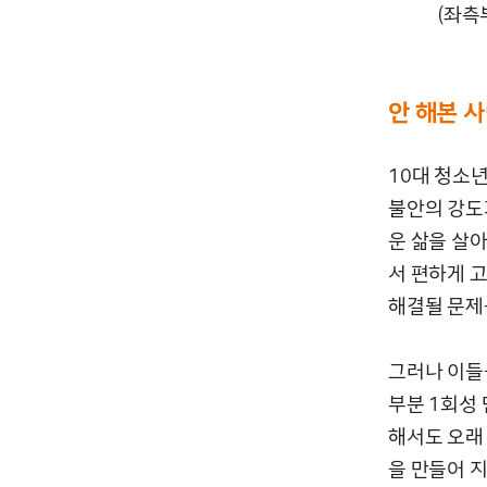
(좌측
안 해본 
10대 청소
불안의 강도
운 삶을 살
서 편하게 
해결될 문제
그러나 이들
부분 1회성 
해서도 오래
을 만들어 