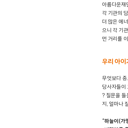
아름다운재단
각 기관의 
더 많은 에
으니 각 기
먼 거리를 
우리 아이
무엇보다 중
당사자들이 
? 질문을 
지, 얼마나
“하늘이(가