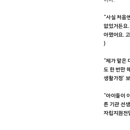
“사실 처음
없었거든요.
아했어요. 
)
“제가 맡은 
도 한 번만 
생활가정’ 
“아이들이 아
른 기관 선
자립지원전