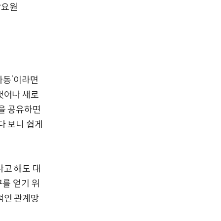
담요원
아동’이라면
벗어나 새로
험을 공유하면
다 보니 쉽게
다고 해도 대
구를 얻기 위
적인 관계망