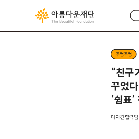
주렁주렁
“친구가
꾸었다
‘쉼표
다자간협력팀