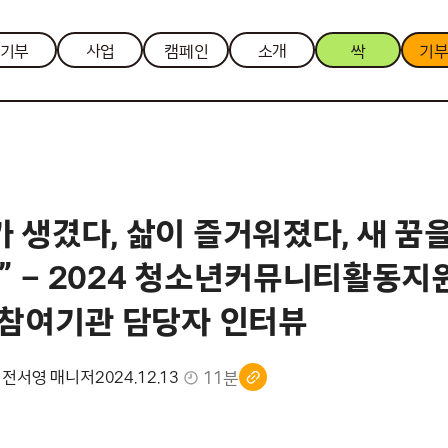
기부
사업
캠페인
소개
싹
기
 생겼다, 삶이 즐거워졌다, 새 꿈
” – 2024 청소년커뮤니티활동지
’ 참여기관 담당자 인터뷰
11분
 전서영 매니저
2024.12.13