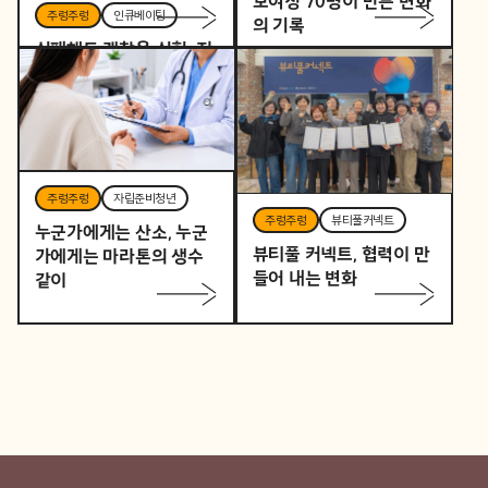
모여성 70명이 만든 변화
주렁주렁
인큐베이팅
의 기록
실패해도 괜찮은 실험, 지
역을 바꾸는 작은 시작
주렁주렁
자립준비청년
주렁주렁
뷰티풀커넥트
누군가에게는 산소, 누군
뷰티풀 커넥트, 협력이 만
가에게는 마라톤의 생수
들어 내는 변화
같이