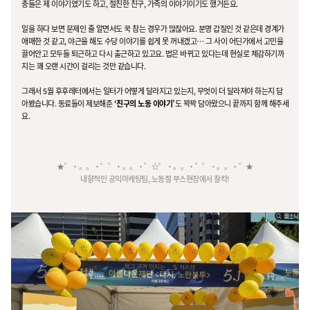
충들은 제 이야기였기도 하고, 절친한 친구, 가족의 이야기이기도 했거든요.
일을 하다 보면 문제인 줄 알면서도 꾹 참는 경우가 많잖아요. 분명 갑질인 것 같은데 경계가
애매한 것 같고, 야근을 해도 수당 이야기를 쉽게 못 꺼내겠고… 그 사이 어딘가에서 고민을
끌어안고 모두들 퇴근하고 다시 출근하고 있고요. 법은 바뀌고 있다는데 현실로 체감하기까
지는 꽤 오랜 시간이 걸리는 것만 같습니다.
그래서 5월 후후레터에서는 일터가 어떻게 달라지고 있는지, 무엇이 더 달라져야 하는지 담
아봤습니다. 동료들이 제보해준
‘친구의 노동 이야기’
도 꽉꽉 담아왔으니 끝까지 함께 해주세
요.
★゜・。。・゜゜・。。・゜☆゜・。。・゜゜・。。・゜★
내향적인 공익마케팅팀, 노동절 부스현장에서 찰칵!