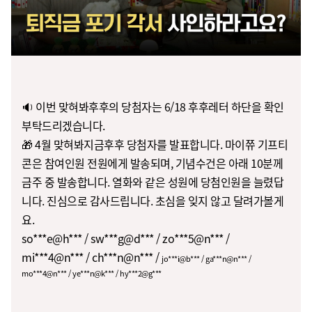
🔉 이번 맞혀봐후후의 당첨자는 6/18 후후레터 하단을 확인
부탁드리겠습니다.
🎁 4월 맞혀봐지금후후 당첨자를 발표합니다. 마이쮸 기프티
콘은 참여인원 전원에게 발송되며, 기념수건은 아래 10분께
금주 중 발송합니다. 열화와 같은 성원에 당첨인원을 늘렸답
니다. 진심으로 감사드립니다. 초심을 잊지 않고 달려가볼게
요.
so***e@h*** / sw***g@d*** / zo***5@n*** /
mi***4@n*** / ch***n@n***
/
jo***i@b*** / ga***n@n*** /
mo***4@n*** / ye***n@k*** / hy***2@g***