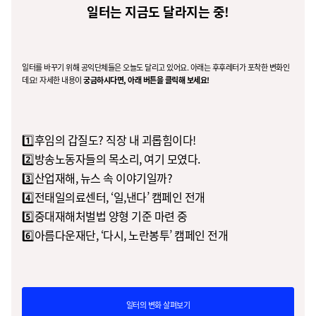
일터는 지금도 달라지는 중!
일터를 바꾸기 위해 공익단체들은 오늘도 달리고 있어요. 아래는 후후레터가 포착한 변화인
데요! 자세한 내용이
궁금하시다면, 아래 버튼을 클릭해 보세요!
1️⃣후임의 갑질도? 직장 내 괴롭힘이다!
2️⃣방송노동자들의 목소리, 여기 모였다.
3️⃣산업재해, 뉴스 속 이야기일까?
4️⃣전태일의료센터, ‘일,낸다’ 캠페인 전개
5️⃣중대재해처벌법 양형 기준 마련 중
6️⃣아름다운재단, ‘다시, 노란봉투’ 캠페인 전개
일터의 변화 살펴보기