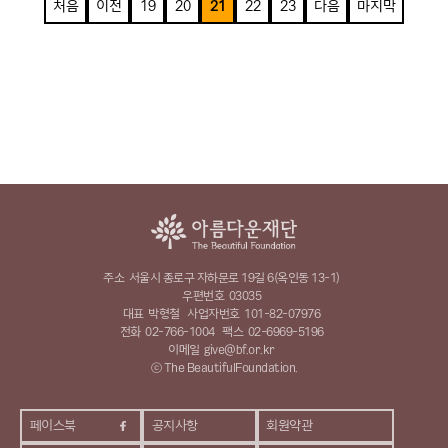
처음
이전
19
20
21
22
23
다음
마지막
주소
서울시 종로구 자하문로 19길 6(옥인동 13-1)
우편번호
03035
대표
박형철
사업자번호
101-82-07976
전화
02-766-1004
팩스
02-6969-5196
이메일
give@bf.or.kr
ⓒ The BeautifulFoundation.
페이스북
공지사항
회원약관