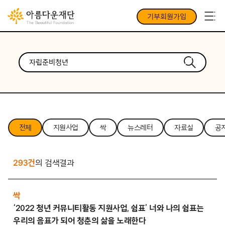
기부회원가입
전체
지원사업
싹
뉴스레터
자료실
공
293건
의 검색결과
싹
‘2022 청년 커뮤니티활동 지원사업, 쉼표’ 너와 나의 쉼표는
우리의 음표가 되어 청춘의 삶을 노래한다