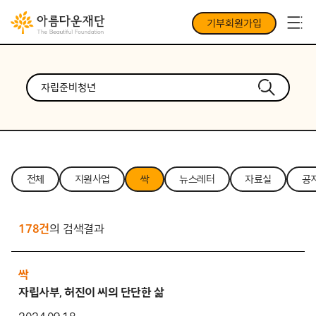
기부회원가입
전체
지원사업
싹
뉴스레터
자료실
공
178건
의 검색결과
싹
자립사부, 허진이 씨의 단단한 삶