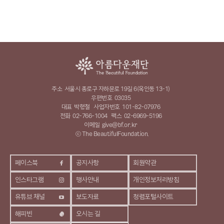
주소
서울시 종로구 자하문로 19길 6(옥인동 13-1)
우편번호
03035
대표
박형철
사업자번호
101-82-07976
전화
02-766-1004
팩스
02-6969-5196
이메일
give@bf.or.kr
ⓒ The BeautifulFoundation.
페이스북
공지사항
회원약관
인스타그램
행사안내
개인정보처리방침
유튜브 채널
보도자료
청렴포털사이트
해피빈
오시는 길