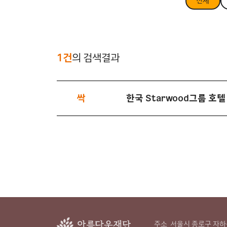
전체
1건
의 검색결과
싹
한국 Starwood그룹 호
주소
서울시 종로구 자하문