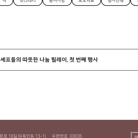
싹
뉴스레터
공지사항
보도자료
행사안내
텔 셰프들의 따뜻한 나눔 릴레이, 첫 번째 행사
로 19길 6(옥인동 13-1)
우편번호
03035