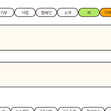
기부
사업
캠페인
소개
싹
기