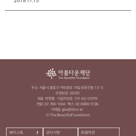
2019.11.15
주소
서울시 종로구 자하문로 19길 6(옥인동 13-1)
우편번호
03035
대표
박형철
사업자번호
101-82-07976
전화
02-766-1004
팩스
02-6969-5196
이메일
give@bf.or.kr
ⓒ The BeautifulFoundation.
페이스북
공지사항
회원약관