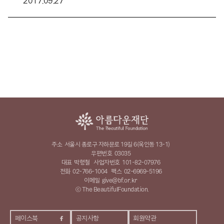
2017.09.27
주소
서울시 종로구 자하문로 19길 6(옥인동 13-1)
우편번호
03035
대표
박형철
사업자번호
101-82-07976
전화
02-766-1004
팩스
02-6969-5196
이메일
give@bf.or.kr
ⓒ The BeautifulFoundation.
페이스북
공지사항
회원약관