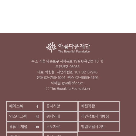
주소
서울시 종로구 자하문로 19길 6(옥인동 13-1)
우편번호
03035
대표
박형철
사업자번호
101-82-07976
전화
02-766-1004
팩스
02-6969-5196
이메일
give@bf.or.kr
ⓒ The BeautifulFoundation.
페이스북
공지사항
회원약관
인스타그램
행사안내
개인정보처리방침
유튜브 채널
보도자료
청렴포털사이트