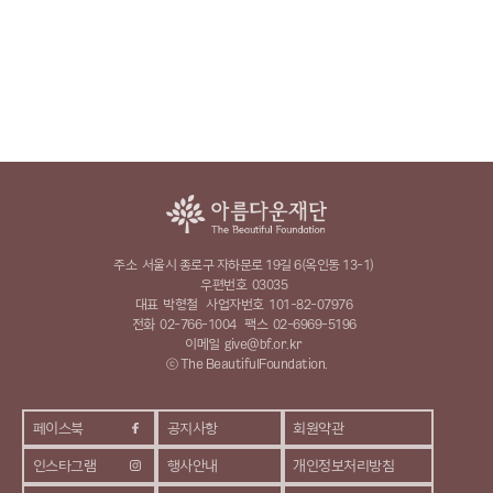
주소
서울시 종로구 자하문로 19길 6(옥인동 13-1)
우편번호
03035
대표
박형철
사업자번호
101-82-07976
전화
02-766-1004
팩스
02-6969-5196
이메일
give@bf.or.kr
ⓒ The BeautifulFoundation.
페이스북
공지사항
회원약관
인스타그램
행사안내
개인정보처리방침