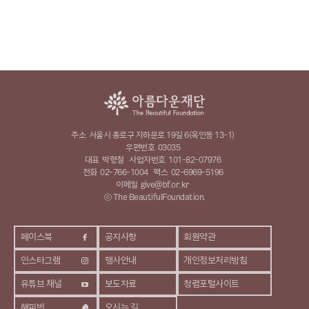
주소
서울시 종로구 자하문로 19길 6(옥인동 13-1)
우편번호
03035
대표
박형철
사업자번호
101-82-07976
전화
02-766-1004
팩스
02-6969-5196
이메일
give@bf.or.kr
ⓒ The BeautifulFoundation.
페이스북
공지사항
회원약관
인스타그램
행사안내
개인정보처리방침
유튜브 채널
보도자료
청렴포털사이트
해피빈
오시는 길