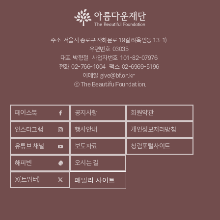
주소
서울시 종로구 자하문로 19길 6(옥인동 13-1)
우편번호
03035
대표
박형철
사업자번호
101-82-07976
전화
02-766-1004
팩스
02-6969-5196
이메일
give@bf.or.kr
ⓒ The BeautifulFoundation.
페이스북
공지사항
회원약관
인스타그램
행사안내
개인정보처리방침
유튜브 채널
보도자료
청렴포털사이트
해피빈
오시는 길
X(트위터)