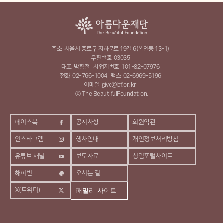
주소
서울시 종로구 자하문로 19길 6(옥인동 13-1)
우편번호
03035
대표
박형철
사업자번호
101-82-07976
전화
02-766-1004
팩스
02-6969-5196
이메일
give@bf.or.kr
ⓒ The BeautifulFoundation.
페이스북
공지사항
회원약관
인스타그램
행사안내
개인정보처리방침
유튜브 채널
보도자료
청렴포털사이트
해피빈
오시는 길
X(트위터)