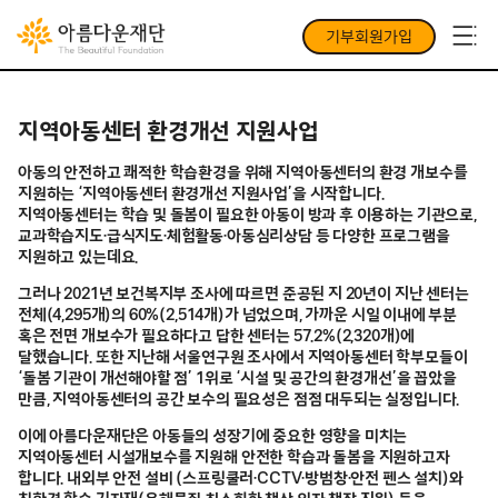
기부회원가입
지역아동센터 환경개선 지원사업
아동의 안전하고 쾌적한 학습환경을 위해 지역아동센터의 환경 개보수를
지원하는 ‘지역아동센터 환경개선 지원사업’을 시작합니다.
지역아동센터는 학습 및 돌봄이 필요한 아동이 방과 후 이용하는 기관으로,
교과학습지도·급식지도·체험활동·아동심리상담 등 다양한 프로그램을
지원하고 있는데요.
그러나 2021년 보건복지부 조사에 따르면 준공된 지 20년이 지난 센터는
전체(4,295개)의 60%(2,514개)가 넘었으며, 가까운 시일 이내에 부분
혹은 전면 개보수가 필요하다고 답한 센터는 57.2%(2,320개)에
달했습니다. 또한 지난해 서울연구원 조사에서 지역아동센터 학부모들이
‘돌봄 기관이 개선해야할 점’ 1위로 ‘시설 및 공간의 환경개선’을 꼽았을
만큼, 지역아동센터의 공간 보수의 필요성은 점점 대두되는 실정입니다.
이에 아름다운재단은 아동들의 성장기에 중요한 영향을 미치는
지역아동센터 시설개보수를 지원해 안전한 학습과 돌봄을 지원하고자
합니다. 내외부 안전 설비 (스프링쿨러·CCTV·방범창·안전 펜스 설치)와