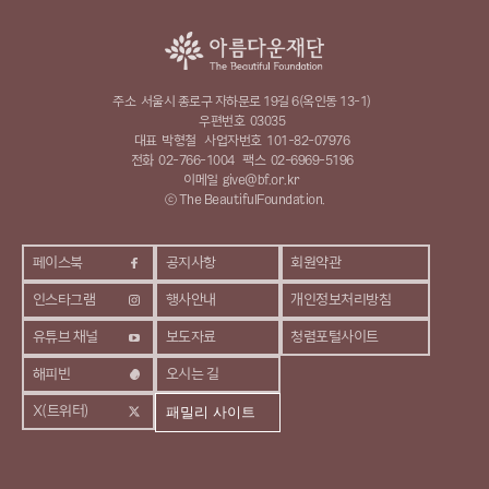
주소
서울시 종로구 자하문로 19길 6(옥인동 13-1)
우편번호
03035
대표
박형철
사업자번호
101-82-07976
전화
02-766-1004
팩스
02-6969-5196
이메일
give@bf.or.kr
ⓒ The BeautifulFoundation.
페이스북
공지사항
회원약관
인스타그램
행사안내
개인정보처리방침
유튜브 채널
보도자료
청렴포털사이트
해피빈
오시는 길
X(트위터)