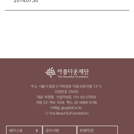
2014.07.30
주소
서울시 종로구 자하문로 19길 6(옥인동 13-1)
우편번호
03035
대표
박형철
사업자번호
101-82-07976
전화
02-766-1004
팩스
02-6969-5196
이메일
give@bf.or.kr
ⓒ The BeautifulFoundation.
페이스북
공지사항
회원약관