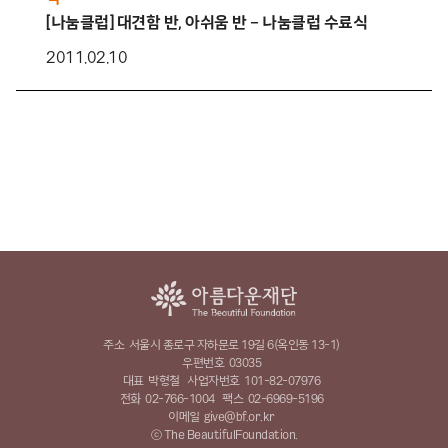
[나눔클럽] 대견함 반, 아쉬움 반 – 나눔클럽 수료식
2011.02.10
주소
서울시 종로구 자하문로 19길 6(옥인동 13-1)
우편번호
03035
대표
박형철
사업자번호
101-82-07976
전화
02-766-1004
팩스
02-6969-5196
이메일
give@bf.or.kr
ⓒ The BeautifulFoundation.