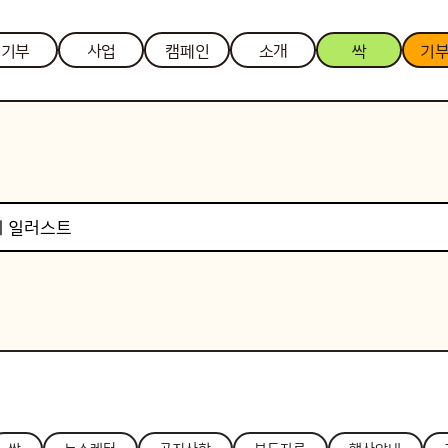
기부
사업
캠페인
소개
싹
기