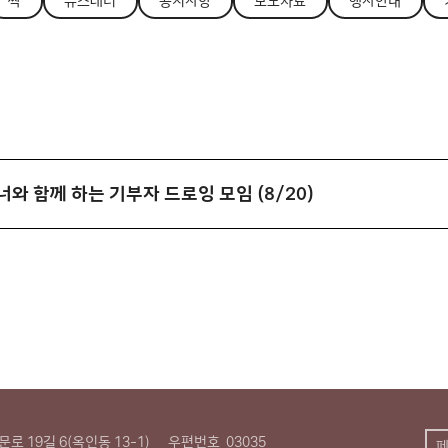
싹
뉴스레터
공지사항
보도자료
행사안내
너와 함께 하는 기부자 드로잉 모임 (8/20)
로 19길 6(옥인동 13-1)
우편번호
03035