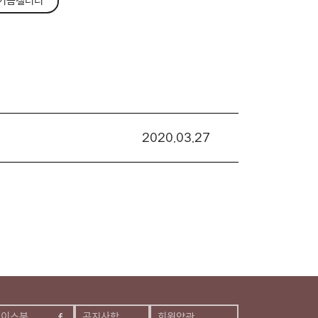
기금갤러리
2020.03.27
페이스북
공지사항
회원약관