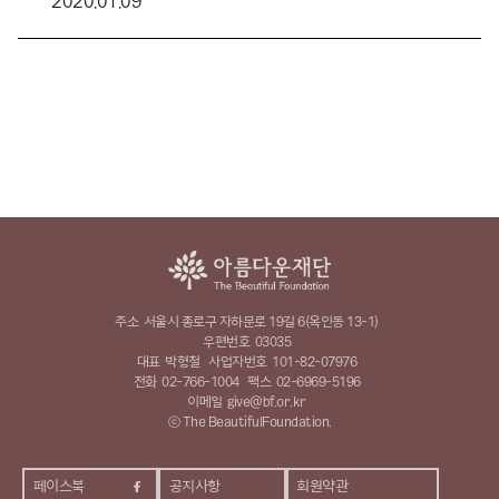
2020.01.09
주소
서울시 종로구 자하문로 19길 6(옥인동 13-1)
우편번호
03035
대표
박형철
사업자번호
101-82-07976
전화
02-766-1004
팩스
02-6969-5196
이메일
give@bf.or.kr
ⓒ The BeautifulFoundation.
페이스북
공지사항
회원약관