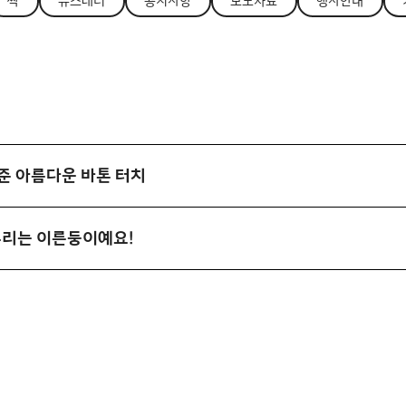
싹
뉴스레터
공지사항
보도자료
행사안내
준 아름다운 바톤 터치
] 우리는 이른둥이예요!