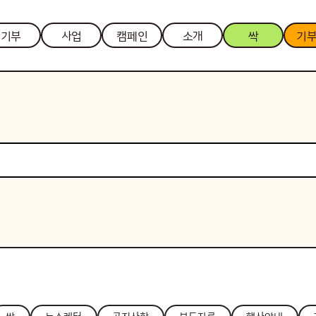
기부
사업
캠페인
소개
싹
기