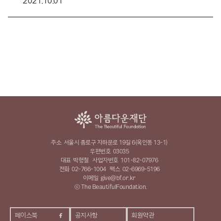
2021.10.01
주소
서울시 종로구 자하문로 19길 6(옥인동 13-1)
우편번호
03035
대표
박형철
사업자번호
101-82-07976
전화
02-766-1004
팩스
02-6969-5196
이메일
give@bf.or.kr
ⓒ The BeautifulFoundation.
페이스북
공지사항
회원약관