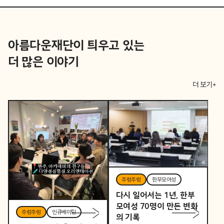
아름다운재단이 틔우고 있는
더 많은 이야기
더 보기+
주렁주렁
한부모여성
다시 일어서는 1년, 한부
모여성 70명이 만든 변화
주렁주렁
인큐베이팅
의 기록