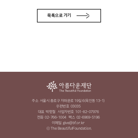
목록으로 가기
주소
서울시 종로구 자하문로 19길 6(옥인동 13-1)
우편번호
03035
대표
박형철
사업자번호
101-82-07976
전화
02-766-1004
팩스
02-6969-5196
이메일
give@bf.or.kr
ⓒ The BeautifulFoundation.