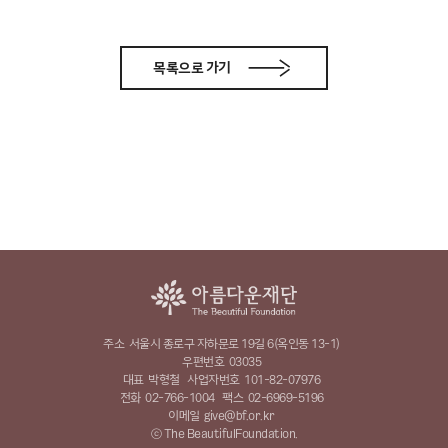
목록으로 가기
주소
서울시 종로구 자하문로 19길 6(옥인동 13-1)
우편번호
03035
대표
박형철
사업자번호
101-82-07976
전화
02-766-1004
팩스
02-6969-5196
이메일
give@bf.or.kr
ⓒ The BeautifulFoundation.