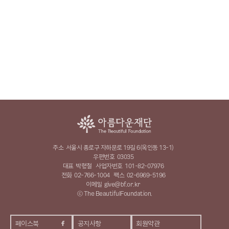
주소
서울시 종로구 자하문로 19길 6(옥인동 13-1)
우편번호
03035
대표
박형철
사업자번호
101-82-07976
전화
02-766-1004
팩스
02-6969-5196
이메일
give@bf.or.kr
ⓒ The BeautifulFoundation.
페이스북
공지사항
회원약관