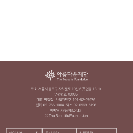
주소
서울시 종로구 자하문로 19길 6(옥인동 13-1)
우편번호
03035
대표
박형철
사업자번호
101-82-07976
전화
02-766-1004
팩스
02-6969-5196
이메일
give@bf.or.kr
ⓒ The BeautifulFoundation.
페이스북
공지사항
회원약관