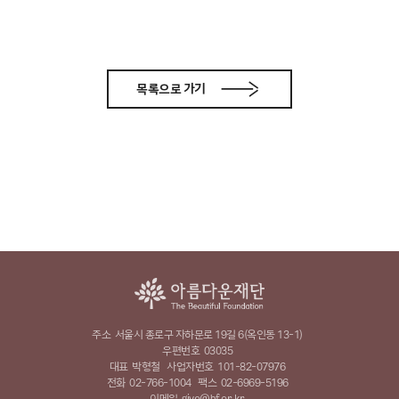
목록으로 가기
주소
서울시 종로구 자하문로 19길 6(옥인동 13-1)
우편번호
03035
대표
박형철
사업자번호
101-82-07976
전화
02-766-1004
팩스
02-6969-5196
이메일
give@bf.or.kr