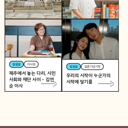
콸콸콸
역사활동가
토요일 오후, 역사활동가
콸콸콸
뷰티풀커넥트
로 변신하는 직장인 P의
우리 동네가 어제보다 다
이중생활
정해지는 법
콸콸콸
이사회
콸콸콸
결혼기념기부
제주에서 놓는 다리, 시민
우리의 시작이 누군가의
사회와 재단 사이 – 김연
시작에 닿기를
순 이사