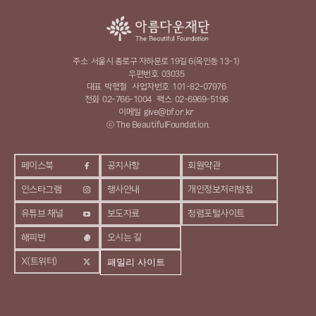
주소
서울시 종로구 자하문로 19길 6(옥인동 13-1)
우편번호
03035
대표
박형철
사업자번호
101-82-07976
전화
02-766-1004
팩스
02-6969-5196
이메일
give@bf.or.kr
ⓒ The BeautifulFoundation.
페이스북
공지사항
회원약관
인스타그램
행사안내
개인정보처리방침
유튜브 채널
보도자료
청렴포털사이트
해피빈
오시는 길
X(트위터)