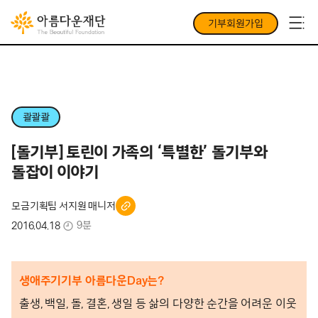
기부회원가입
콸콸콸
[돌기부] 토린이 가족의 ‘특별한’ 돌기부와
돌잡이 이야기
모금기획팀 서지원 매니저
9분
2016.04.18
생애주기기부 아
름다운Day는?
출생, 백일, 돌, 결혼, 생일 등 삶의 다양한 순간을 어려운 이웃