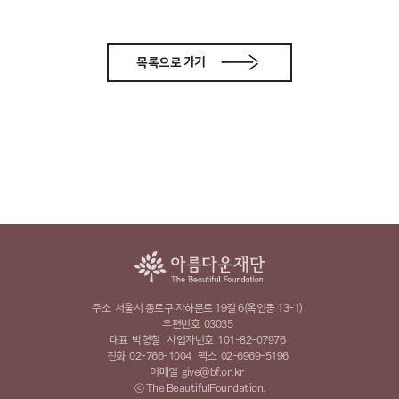
목록으로 가기
주소
서울시 종로구 자하문로 19길 6(옥인동 13-1)
우편번호
03035
대표
박형철
사업자번호
101-82-07976
전화
02-766-1004
팩스
02-6969-5196
이메일
give@bf.or.kr
ⓒ The BeautifulFoundation.