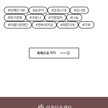
#연예인기부
#송은이
#코로나19
#김나영
#대구경북
#코로나
#자영업자
#나눔
#아름다운재단
#한부모여성
#희망가게
#기부
목록으로 가기