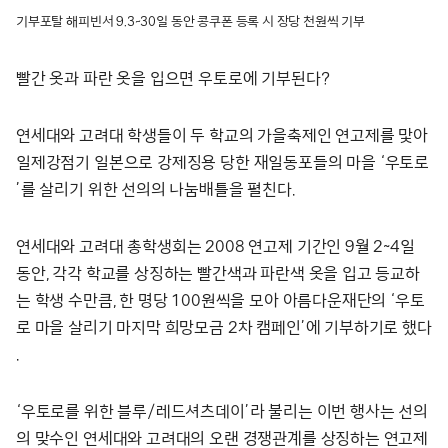
기부포탈 해피빈서 9.3~30일 동안 콩쿠폰 등록 시 장당 천원씩 기부
빨간 옷과 파란 옷을 입으면 우토로에 기부된다?
연세대와 고려대 학생들이 두 학교의 가을축제인 연고제를 맟아
일제강점기 일본으로 강제징용 당한 재일동포들의 마을 ‘우토로
’를 살리기 위한 선의의 나눔배틀을 펼친다.
연세대와 고려대 총학생회는 2008 연고제 기간인 9월 2~4일
동안, 각각 학교를 상징하는 빨간색과 파란색 옷을 입고 등교하
는 학생 수만큼, 한 명당 100원씩을 모아 아름다운재단의 ‘우토
로 마을 살리기 마지막 희망모금 2차 캠페인’에 기부하기로 했다
.
‘우토로를 위한 블루/레드셔츠데이’라 불리는 이번 행사는 선의
의 맞수인 연세대와 고려대의 오랜 경쟁관계를 상징하는 연고제