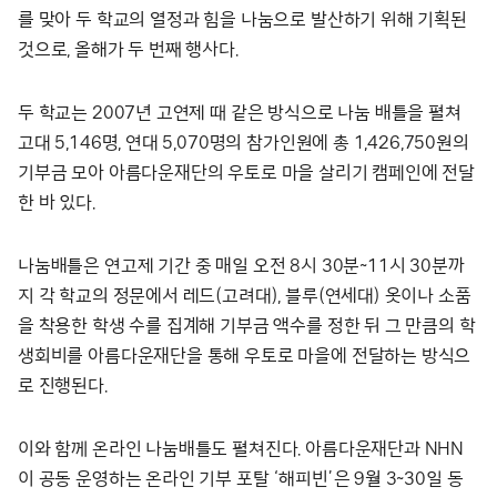
를 맞아 두 학교의 열정과 힘을 나눔으로 발산하기 위해 기획된
것으로, 올해가 두 번째 행사다.
두 학교는 2007년 고연제 때 같은 방식으로 나눔 배틀을 펼쳐
고대 5,146명, 연대 5,070명의 참가인원에 총 1,426,750원의
기부금 모아 아름다운재단의 우토로 마을 살리기 캠페인에 전달
한 바 있다.
나눔배틀은 연고제 기간 중 매일 오전 8시 30분~11시 30분까
지 각 학교의 정문에서 레드(고려대), 블루(연세대) 옷이나 소품
을 착용한 학생 수를 집계해 기부금 액수를 정한 뒤 그 만큼의 학
생회비를 아름다운재단을 통해 우토로 마을에 전달하는 방식으
로 진행된다.
이와 함께 온라인 나눔배틀도 펼쳐진다. 아름다운재단과 NHN
이 공동 운영하는 온라인 기부 포탈 ‘해피빈’은 9월 3~30일 동