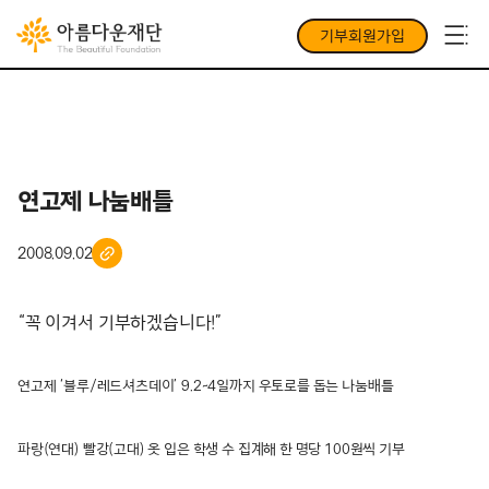
기부회원가입
연고제 나눔배틀
2008.09.02
“꼭 이겨서 기부하겠습니다!”
연고제 ‘블루/레드셔츠데이’ 9.2~4일까지 우토로를 돕는 나눔배틀
파랑(연대) 빨강(고대) 옷 입은 학생 수 집계해 한 명당 100원씩 기부