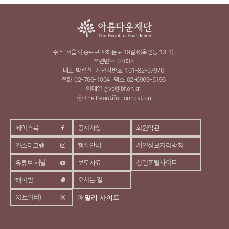
주소
서울시 종로구 자하문로 19길 6(옥인동 13-1)
우편번호
03035
대표
박형철
사업자번호
101-82-07976
전화
02-766-1004
팩스
02-6969-5196
이메일
give@bf.or.kr
ⓒ The BeautifulFoundation.
페이스북
공지사항
회원약관
인스타그램
행사안내
개인정보처리방침
유튜브 채널
보도자료
청렴포털사이트
해피빈
오시는 길
X(트위터)