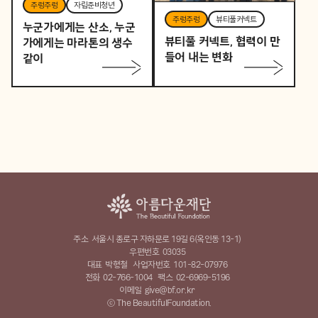
주렁주렁
자립준비청년
주렁주렁
뷰티풀커넥트
누군가에게는 산소, 누군
뷰티풀 커넥트, 협력이 만
가에게는 마라톤의 생수
들어 내는 변화
같이
주소
서울시 종로구 자하문로 19길 6(옥인동 13-1)
우편번호
03035
대표
박형철
사업자번호
101-82-07976
전화
02-766-1004
팩스
02-6969-5196
이메일
give@bf.or.kr
ⓒ The BeautifulFoundation.