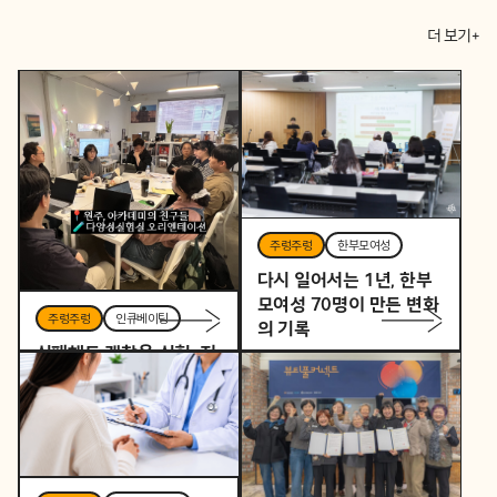
더 보기+
주렁주렁
한부모여성
다시 일어서는 1년, 한부
모여성 70명이 만든 변화
주렁주렁
인큐베이팅
의 기록
실패해도 괜찮은 실험, 지
역을 바꾸는 작은 시작