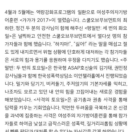
4월과 5월에는 역량강화프로그램의 일환으로 여성주의자기방
어훈련 <갸갸갸 2017>이 열렸습니다. 스쿨오브무브먼트의 최
하란, 정건 두 분의 강사님이 함께 해주신 <평일반: 세 번의 화요
일>은 널찍하고 안전한 스쿨오브무브먼트에서 열다섯 명의 참
가자들과 함께 했습니다. “하지마!”, “싫어!” 라는 말을 매섭고 절
도 있게 내지르면서 위협 상황에 단호하게 대처하는 각 참가자들
은 서로의 힘과 용기를 응원하며 우정을 다지기도 했습니다. <주
말반: 두 번의 토요일>은 한국형 ASAP호신술의 김기태, 권민정
강사님들과 함께 한국성폭력상담소 이안젤라홀에서 진행되었습
니다. 밀기와 당기기, 비켜돌기, 주저앉기의 기본자세를 익히고,
나조차도 모르고 있던 내 안의 힘을 끄집어내는 새로운 경험을
해보았습니다. <사격의 토요일>은 공기총과 권총 사격을 통해
담력을 키우는 기회였습니다. 막연한 두려움을 극복하고 온 신경
을 과녁에 집중하는 사격은 여성주의 자기방어훈련을 통해 참가
자들로 하여금 낯설고 급작스러운 성폭력, 길거리괴롭힘 상황에
서 빠른 판단과 대처를 할 수 있다는 자신감을 갖게 하였습니다.