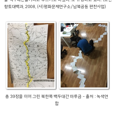
향토대백과, 2008, (사)평화문제연구소/남북공동 편찬사업)
총 39장을 이어 그린 북한쪽 백두대간 마루금 – 출처 : 녹색연
합