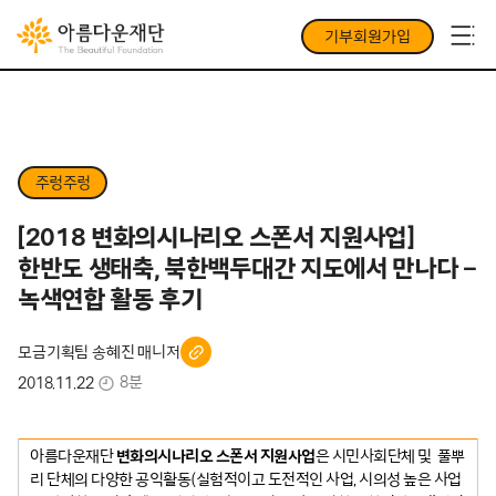
기부회원가입
주렁주렁
[2018 변화의시나리오 스폰서 지원사업]
한반도 생태축, 북한백두대간 지도에서 만나다 –
녹색연합 활동 후기
모금기획팀 송혜진 매니저
8분
2018.11.22
아름다운재단
변화의시나리오 스폰서 지원사업
은 시민사회단체 및 풀뿌
리 단체의 다양한 공익활동(실험적이고 도전적인 사업, 시의성 높은 사업