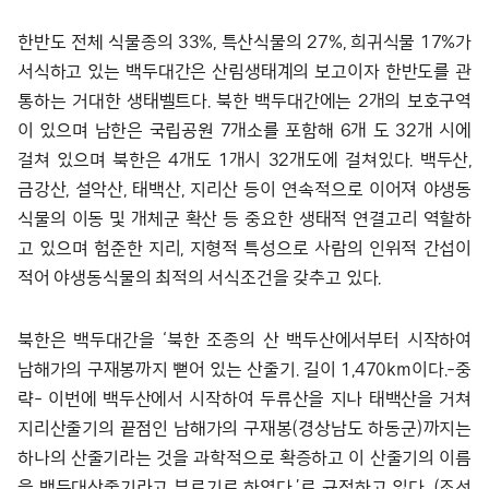
한반도 전체 식물종의 33%, 특산식물의 27%, 희귀식물 17%가
서식하고 있는 백두대간은 산림생태계의 보고이자 한반도를 관
통하는 거대한 생태벨트다. 북한 백두대간에는 2개의 보호구역
이 있으며 남한은 국립공원 7개소를 포함해 6개 도 32개 시에
걸쳐 있으며 북한은 4개도 1개시 32개도에 걸쳐있다. 백두산,
금강산, 설악산, 태백산, 지리산 등이 연속적으로 이어져 야생동
식물의 이동 및 개체군 확산 등 중요한 생태적 연결고리 역할하
고 있으며 험준한 지리, 지형적 특성으로 사람의 인위적 간섭이
적어 야생동식물의 최적의 서식조건을 갖추고 있다.
북한은 백두대간을 ‘북한 조종의 산 백두산에서부터 시작하여
남해가의 구재봉까지 뻗어 있는 산줄기. 길이 1,470km이다.-중
략- 이번에 백두산에서 시작하여 두류산을 지나 태백산을 거쳐
지리산줄기의 끝점인 남해가의 구재봉(경상남도 하동군)까지는
하나의 산줄기라는 것을 과학적으로 확증하고 이 산줄기의 이름
을 백두대산줄기라고 부르기로 하였다.’로 규정하고 있다. (조선