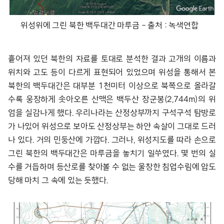
위성위에 그린 북한 백두대간 마루금 – 출처 : 녹색연합
흩어져 있던 북한의 자료를 토대로 분석한 결과 고개의 이름과
위치와 고도 등이 다르게 표현되어 있었으며 위성을 통해서 본
북한의 백두대간은 대부분 1천미터 이상으로 북쪽으로 올라갈
수록 웅장하게 솟아오른 산맥은 백두산 장군봉(2,744m)의 위
엄을 실감나게 했다. 우리나라는 산정상부까지 구석구석 탐방로
가 나있어 위성으로 보아도 산정상부는 하얀 속살이 그대로 드러
나 있다. 거의 민둥산에 가깝다. 그러나, 위성지도를 따라 손으로
그린 북한의 백두대간은 마루금을 놓치기 일쑤였다. 몇 번의 실
수를 거듭하며 등산로를 찾아볼 수 없는 울창한 침엽수림에 압도
당해 마치 그 속에 있는 듯했다.