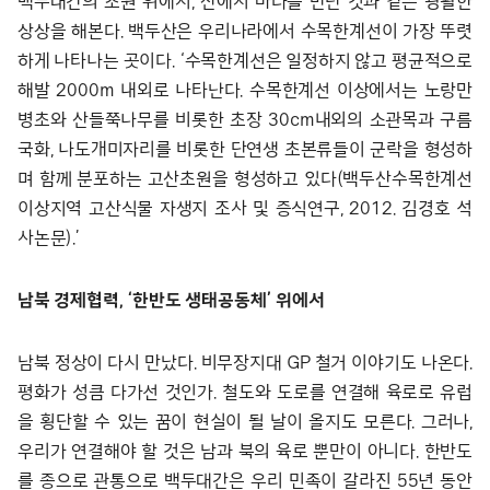
백두대간의 초원 위에서, 산에서 바다를 만난 것과 같은 광활한
상상을 해본다. 백두산은 우리나라에서 수목한계선이 가장 뚜렷
하게 나타나는 곳이다. ‘수목한계선은 일정하지 않고 평균적으로
해발 2000m 내외로 나타난다. 수목한계선 이상에서는 노랑만
병초와 산들쭉나무를 비롯한 초장 30cm내외의 소관목과 구름
국화, 나도개미자리를 비롯한 단연생 초본류들이 군락을 형성하
며 함께 분포하는 고산초원을 형성하고 있다(백두산수목한계선
이상지역 고산식물 자생지 조사 및 증식연구, 2012. 김경호 석
사논문).’
남북 경제협력, ‘한반도 생태공동체’ 위에서
남북 정상이 다시 만났다. 비무장지대 GP 철거 이야기도 나온다.
평화가 성큼 다가선 것인가. 철도와 도로를 연결해 육로로 유럽
을 횡단할 수 있는 꿈이 현실이 될 날이 올지도 모른다. 그러나,
우리가 연결해야 할 것은 남과 북의 육로 뿐만이 아니다. 한반도
를 종으로 관통으로 백두대간은 우리 민족이 갈라진 55년 동안