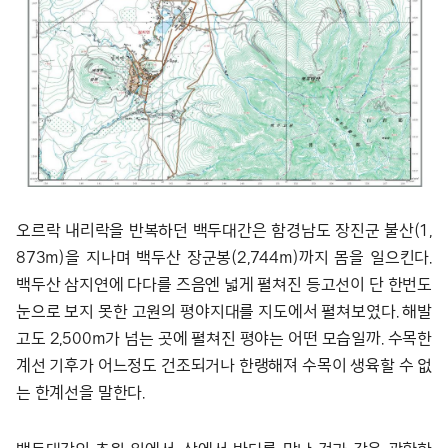
오르락 내리락을 반복하던 백두대간은 함경남도 장진군 불산(1,
873m)을 지나며 백두산 장군봉(2,744m)까지 몸을 일으킨다.
백두산 삼지연에 다다를 즈음엔 넓게 펼쳐진 등고선이 단 한번도
눈으로 보지 못한 고원의 평야지대를 지도에서 펼쳐보였다. 해발
고도 2,500m가 넘는 곳에 펼쳐진 평야는 어떤 모습일까. 수목한
계선 기후가 어느정도 건조되거나 한랭해져 수목이 생육할 수 없
는 한계선을 말한다.