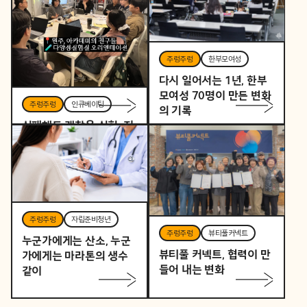
주렁주렁
한부모여성
다시 일어서는 1년, 한부
모여성 70명이 만든 변화
주렁주렁
인큐베이팅
의 기록
실패해도 괜찮은 실험, 지
역을 바꾸는 작은 시작
주렁주렁
자립준비청년
주렁주렁
뷰티풀커넥트
누군가에게는 산소, 누군
뷰티풀 커넥트, 협력이 만
가에게는 마라톤의 생수
들어 내는 변화
같이