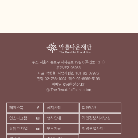
주소
서울시 종로구 자하문로 19길 6(옥인동 13-1)
우편번호
03035
대표
박형철
사업자번호
101-82-07976
전화
02-766-1004
팩스
02-6969-5196
이메일
give@bf.or.kr
ⓒ The BeautifulFoundation.
페이스북
공지사항
회원약관
인스타그램
행사안내
개인정보처리방침
유튜브 채널
보도자료
청렴포털사이트