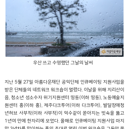
우산 쓰고 수영했던 그날의 날씨
지난 5월 27일 아름다운재단 공익단체 인큐베이팅 지원사업을
받은 단체들의 네트워크 워크숍이 열렸다. 이날을 위해 지리산이
음, 청소년 성소수자 위기지원센터 띵동(이하 띵동), 노동예술지
원센터 흥(이하 흥), 제주다크투어(이하 다크투어), 발달장애청
년허브 사부작(이하 사부작)이 억수같이 쏟아지는 빗속을 뚫고
1년여 만에 한자리에 모였다. 올해로 인큐베이팅 지원사업 마지
막 3년차를 맞이하는 흥의 초대로 열린 이번 워크숍은 그동안 못