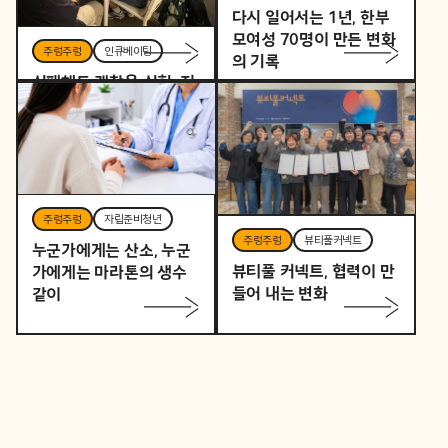
다시 일어서는 1년, 한부
모여성 70명이 만든 변화
주렁주렁
인큐베이팅
의 기록
실패해도 괜찮은 실험, 지
역을 바꾸는 작은 시작
주렁주렁
자립준비청년
주렁주렁
뷰티풀커넥트
누군가에게는 산소, 누군
뷰티풀 커넥트, 협력이 만
가에게는 마라톤의 생수
들어 내는 변화
같이