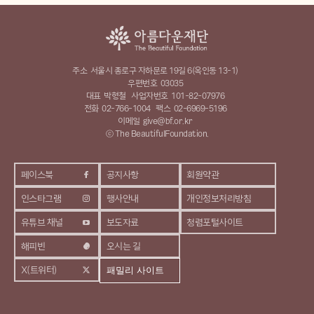
주소
서울시 종로구 자하문로 19길 6(옥인동 13-1)
우편번호
03035
대표
박형철
사업자번호
101-82-07976
전화
02-766-1004
팩스
02-6969-5196
이메일
give@bf.or.kr
ⓒ The BeautifulFoundation.
페이스북
공지사항
회원약관
인스타그램
행사안내
개인정보처리방침
유튜브 채널
보도자료
청렴포털사이트
해피빈
오시는 길
X(트위터)