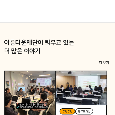
아름다운재단이 틔우고 있는
더 많은 이야기
더 보기+
주렁주렁
한부모여성