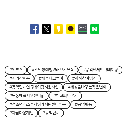
#워크숍
#발달장애청년허브사부작
#공익단체인큐베이팅
#지리산이음
#제주다크투어
#사회참여영역
#공익단체인큐베이팅지원사업
#세상을바꾸는작은변화
#노동예술지원센터흥
#변화의이야기
#청소년성소수자위기지원센터띵동
#공익활동
#아름다운재단
#공익단체