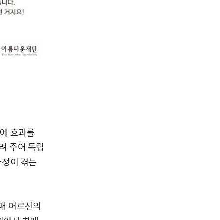
화에 효과를
늘려 주어 독립
가정이 겪는
매 어르신의