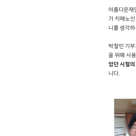
아름다운재단
가 치매노인
니를 생각하
박철민 기부
을 위해 사
았던 시절의
니다.