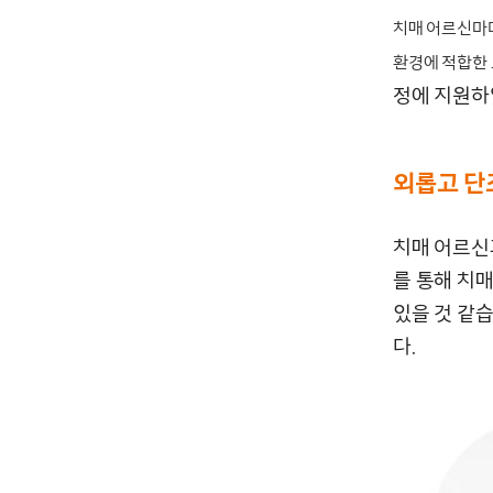
치매 어르신마
환경에 적합한
정에 지원
외롭고 단
치매 어르신
를 통해 치
있을 것 같습
다.