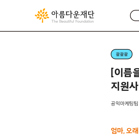
콸콸콸
[이름
지원사
공익마케팅팀
엄마, 오