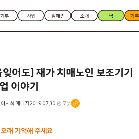
기부
사업
캠페인
소개
싹
기
을잊어도] 재가 치매노인 보조기기
업 이야기
7분
 이지희 매니저
2019.07.30
래 오래 기억해 주세요