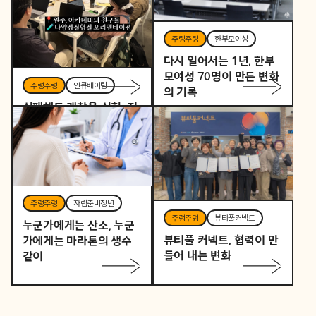
주렁주렁
한부모여성
다시 일어서는 1년, 한부
모여성 70명이 만든 변화
주렁주렁
인큐베이팅
의 기록
실패해도 괜찮은 실험, 지
역을 바꾸는 작은 시작
주렁주렁
자립준비청년
주렁주렁
뷰티풀커넥트
누군가에게는 산소, 누군
뷰티풀 커넥트, 협력이 만
가에게는 마라톤의 생수
들어 내는 변화
같이