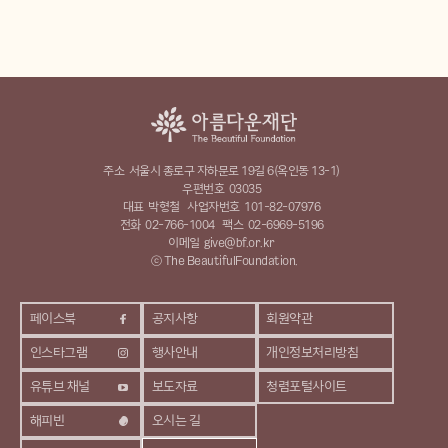
주소
서울시 종로구 자하문로 19길 6(옥인동 13-1)
우편번호
03035
대표
박형철
사업자번호
101-82-07976
전화
02-766-1004
팩스
02-6969-5196
이메일
give@bf.or.kr
ⓒ The BeautifulFoundation.
페이스북
공지사항
회원약관
인스타그램
행사안내
개인정보처리방침
유튜브 채널
보도자료
청렴포털사이트
해피빈
오시는 길