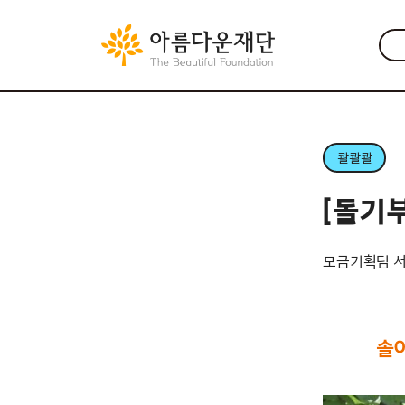
콸콸콸
[돌기
모금기획팀 
솔이