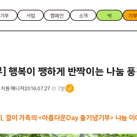
기부
사업
캠페인
소개
싹
기
부] 행복이 쨍하게 반짝이는 나눔 
7분
서지원 매니저
2016.07.27
, 결이 가족의 <아름다운Day 돌기념기부> 나눔 