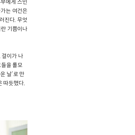
부부에게 스민
아가는 여건은
러진다. 무엇
이란 기쁨이나
 결이가 나
그들을 롤모
운 날’로 만
은 따듯했다.