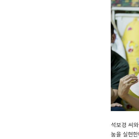
석보경 씨와
눔을 실현한