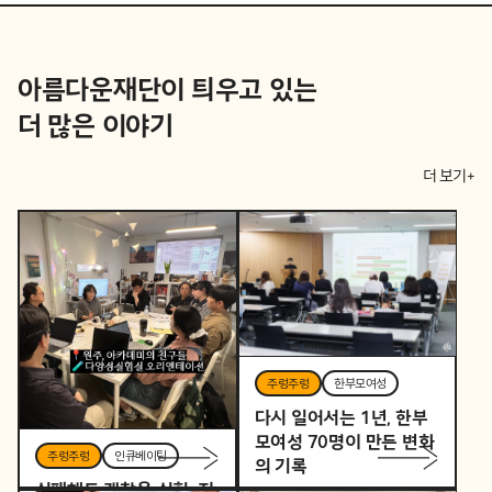
아름다운재단이 틔우고 있는
더 많은 이야기
더 보기+
주렁주렁
한부모여성
다시 일어서는 1년, 한부
모여성 70명이 만든 변화
주렁주렁
인큐베이팅
의 기록
실패해도 괜찮은 실험, 지