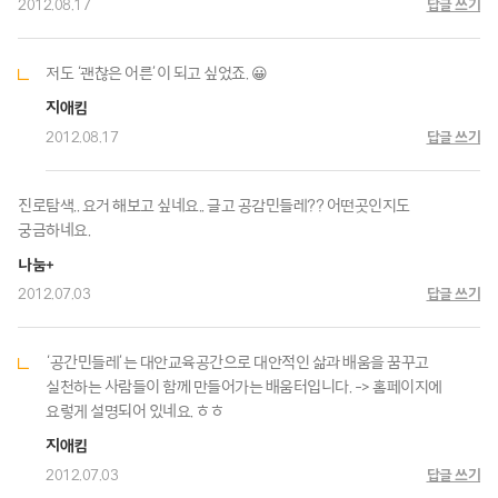
2012.08.17
답글 쓰기
저도 ‘괜찮은 어른’이 되고 싶었죠. 😀
지애킴
2012.08.17
답글 쓰기
진로탐색.. 요거 해보고 싶네요.. 글고 공감민들레?? 어떤곳인지도
궁금하네요.
나눔+
2012.07.03
답글 쓰기
‘공간민들레’는 대안교육공간으로 대안적인 삶과 배움을 꿈꾸고
실천하는 사람들이 함께 만들어가는 배움터입니다. -> 홈페이지에
요렇게 설명되어 있네요. ㅎㅎ
지애킴
2012.07.03
답글 쓰기