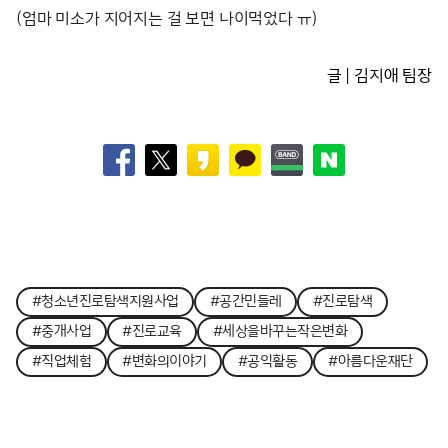
(엄마 미소가 지어지는 걸 보면 나이먹었다 ㅠ)
글 | 김지애 팀장
#청소년진로탐색지원사업
#공간민들레
#진로탐색
#중개사업
#진로교육
#세상을바꾸는작은변화
#직업체험
#변화의이야기
#공익활동
#아름다운재단