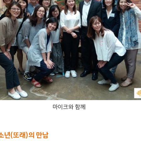
마이크와 함께
소년
(
또래
)
의 만남