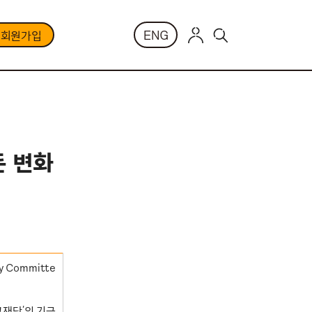
ENG
부회원가입
든 변화
 Committe
그재단’의 기금