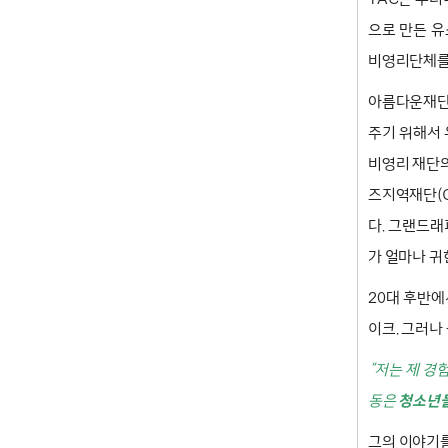
으로 만든 
비영리단체를
아름다운재단
주기 위해서 
비영리 재단의
즈지역재단(Gr
다. 그랜드래
가 얼마나 귀
20대 후반에
이크. 그러나
“저는 제 경
동은
청소년들
그의 이야기를