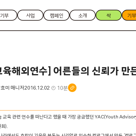
기부
사업
캠페인
소개
싹
기
교육해외연수] 어른들의 신뢰가 만
10분
안효미 매니저
2016.12.02
교육 관련 연수를 떠난다고 했을 때 가장 궁금했던 YAC(Youth Advisory
회).
나라에서도 호랑이 기운을 북돋는 시리얼로 익숙한 켈로그에서 만든 ‘켈로