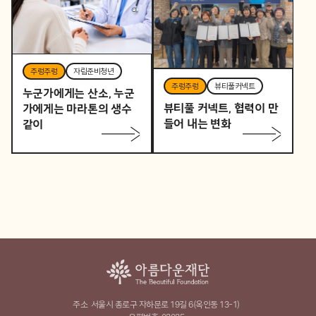
주렁주렁
자립준비청년
주렁주렁
뷰티풀커넥트
누군가에게는 산소, 누군
뷰티풀 커넥트, 협력이 만
가에게는 마라톤의 생수
들어 내는 변화
같이
주소
서울시 종로구 자하문로 19길 6(옥인동 13-1)