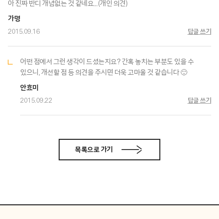
아 진짜 반디 개념없는 것 같네요…(개인 의견)
가명
2015.09.16
답글 쓰기
어떤 점에서 그런 생각이 드셨는지요? 간혹 놓치는 부분도 있을 수
있으니, 개선할 점 등 의견을 주시면 더욱 고마울 것 같습니다 🙂
안효미
2015.09.22
답글 쓰기
목록으로 가기