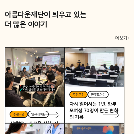
아름다운재단이 틔우고 있는
더 많은 이야기
더 보기+
주렁주렁
한부모여성
다시 일어서는 1년, 한부
모여성 70명이 만든 변화
주렁주렁
인큐베이팅
의 기록
실패해도 괜찮은 실험, 지
역을 바꾸는 작은 시작