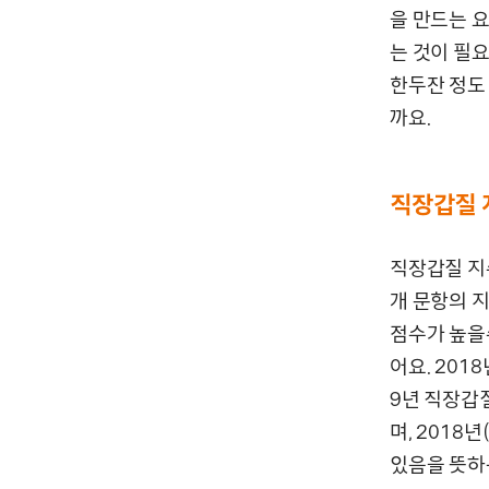
을 만드는 요
는 것이 필
한두잔 정도
까요.
직장갑질 
직장갑질 지
개 문항의 
점수가 높을
어요. 201
9년 직장갑질
며, 2018
있음을 뜻하