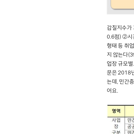
갑질지수가 
0.6점) ②
형태 등 취
지 않는다(3
업장 규모별
문은 2018
는데, 민간중
어요.