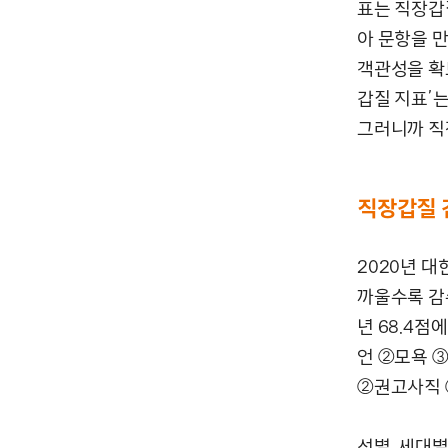
표는 직장갑
아 문항을 
객관성을 확
갑질 지표’는
그러니까 직
직장갑질 
2020년 
까울수록 감
년 68.4점
언 ②모욕 
②권고사직 
성별, 세대별