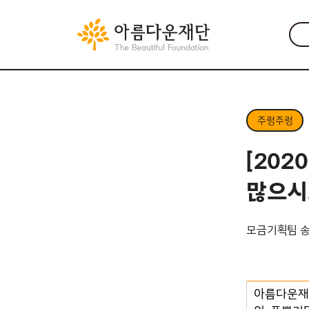
주렁주렁
[20
많으시
모금기획팀 
아름다운재