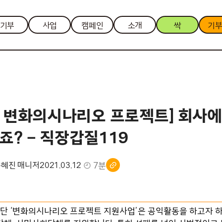
기부
사업
캠페인
소개
싹
기
20 변화의시나리오 프로젝트] 회사에
죠? – 직장갑질119
7분
송혜진 매니저
2021.03.12
단 ‘변화의시나리오 프로젝트 지원사업’은 공익활동을 하고자 