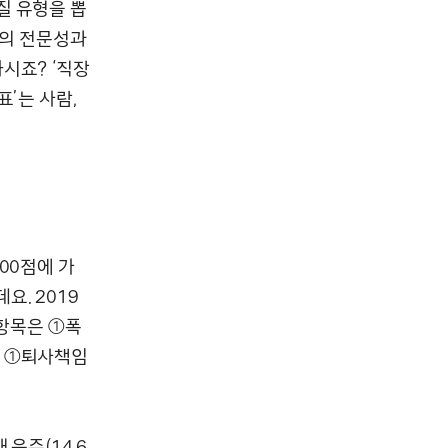
질 유형을 뽑
표의 전문성과
시죠? ‘직장
’는 사람,
00점에 가
. 2019
 항목은 ①폭
은 ①퇴사책임
음주(14.6