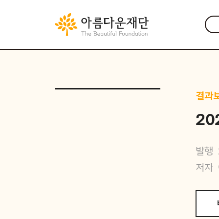
결과
2
발행
저자