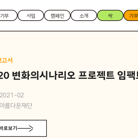
기부
사업
캠페인
소개
싹
기
보고서
020 변화의시나리오 프로젝트 임팩
2021-02
아름다운재단
바로보기