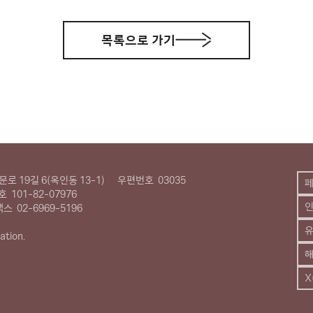
목록으로 가기
로 19길 6(옥인동 13-1)
우편번호
03035
호
101-82-07976
팩스
02-6969-5196
유
ation.
X