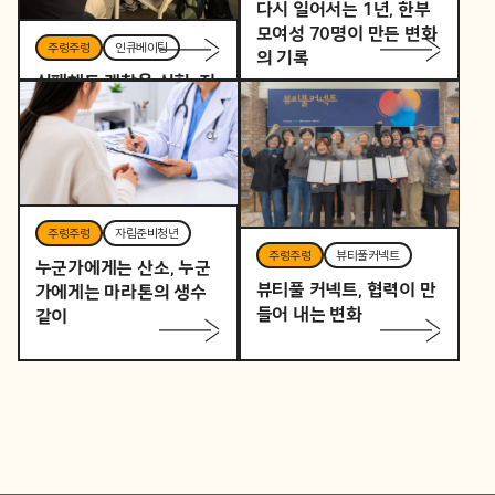
다시 일어서는 1년, 한부
모여성 70명이 만든 변화
주렁주렁
인큐베이팅
의 기록
실패해도 괜찮은 실험, 지
역을 바꾸는 작은 시작
주렁주렁
자립준비청년
주렁주렁
뷰티풀커넥트
누군가에게는 산소, 누군
뷰티풀 커넥트, 협력이 만
가에게는 마라톤의 생수
들어 내는 변화
같이