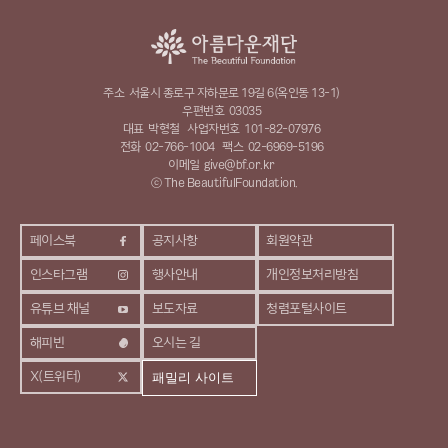
주소
서울시 종로구 자하문로 19길 6(옥인동 13-1)
우편번호
03035
대표
박형철
사업자번호
101-82-07976
전화
02-766-1004
팩스
02-6969-5196
이메일
give@bf.or.kr
ⓒ The BeautifulFoundation.
페이스북
공지사항
회원약관
인스타그램
행사안내
개인정보처리방침
유튜브 채널
보도자료
청렴포털사이트
해피빈
오시는 길
X(트위터)