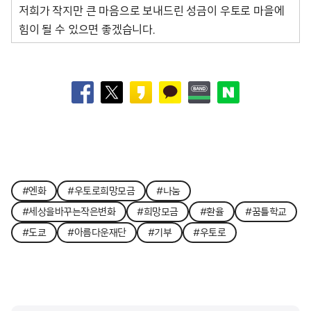
저희가 작지만 큰 마음으로 보내드린 성금이 우토로 마을에
힘이 될 수 있으면 좋겠습니다.
#엔화
#우토로희망모금
#나눔
#세상을바꾸는작은변화
#희망모금
#환율
#꿈틀학교
#도쿄
#아름다운재단
#기부
#우토로