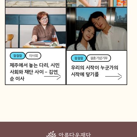
콸콸콸
역사활동가
토요일 오후, 역사활동가
콸콸콸
뷰티풀커넥트
로 변신하는 직장인 P의
우리 동네가 어제보다 다
이중생활
정해지는 법
콸콸콸
이사회
콸콸콸
결혼기념기부
제주에서 놓는 다리, 시민
우리의 시작이 누군가의
사회와 재단 사이 – 김연
시작에 닿기를
순 이사