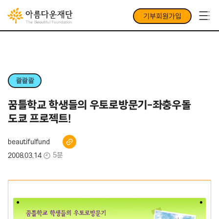
기부회원가입
콸콸콸
꿈틀학교 학생들의 우토로방문기-좌충우돌
도쿄 프로젝트!
beautifulfund
5분
2008.03.14