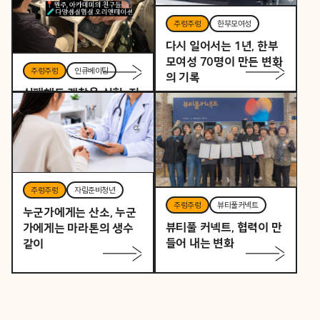
주렁주렁
한부모여성
다시 일어서는 1년, 한부
모여성 70명이 만든 변화
주렁주렁
인큐베이팅
의 기록
실패해도 괜찮은 실험, 지
역을 바꾸는 작은 시작 –
다양성실험실 오리엔테이
션
주렁주렁
자립준비청년
주렁주렁
뷰티풀커넥트
누군가에게는 산소, 누군
뷰티풀 커넥트, 협력이 만
가에게는 마라톤의 생수
들어 내는 변화
같이