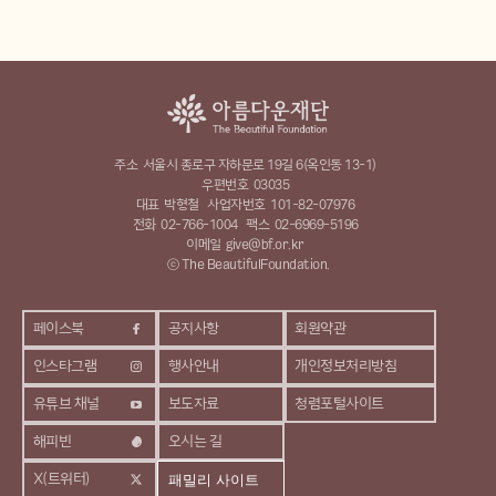
주소
서울시 종로구 자하문로 19길 6(옥인동 13-1)
우편번호
03035
대표
박형철
사업자번호
101-82-07976
전화
02-766-1004
팩스
02-6969-5196
이메일
give@bf.or.kr
ⓒ The BeautifulFoundation.
페이스북
공지사항
회원약관
인스타그램
행사안내
개인정보처리방침
유튜브 채널
보도자료
청렴포털사이트
해피빈
오시는 길
X(트위터)