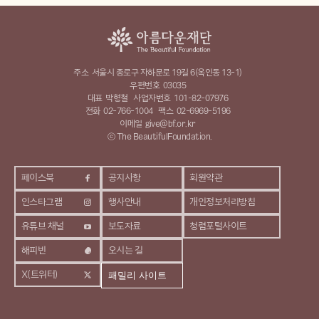
주소
서울시 종로구 자하문로 19길 6(옥인동 13-1)
우편번호
03035
대표
박형철
사업자번호
101-82-07976
전화
02-766-1004
팩스
02-6969-5196
이메일
give@bf.or.kr
ⓒ The BeautifulFoundation.
페이스북
공지사항
회원약관
인스타그램
행사안내
개인정보처리방침
유튜브 채널
보도자료
청렴포털사이트
해피빈
오시는 길
X(트위터)