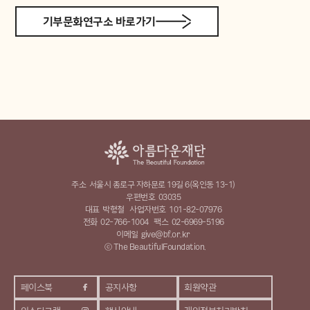
기부문화연구소 바로가기
주소
서울시 종로구 자하문로 19길 6(옥인동 13-1)
우편번호
03035
대표
박형철
사업자번호
101-82-07976
전화
02-766-1004
팩스
02-6969-5196
이메일
give@bf.or.kr
ⓒ The BeautifulFoundation.
페이스북
공지사항
회원약관