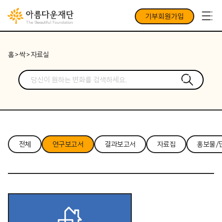
기부회원가입
홈
>
싹
>
자료실
전체
연구보고서
결과보고서
자료집
홍보물/