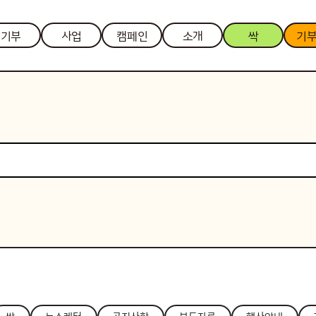
기부
사업
캠페인
소개
싹
기