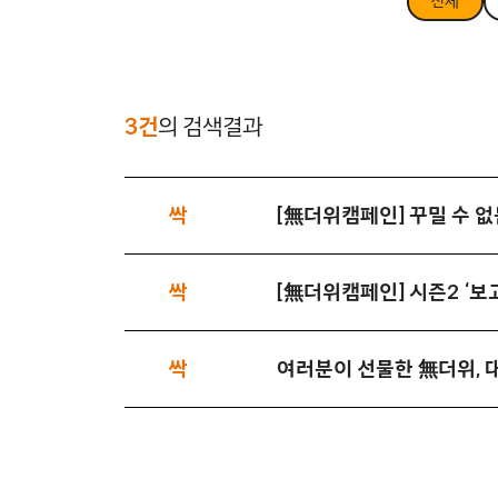
전체
3건
의 검색결과
싹
[無더위캠페인] 꾸밀 수 없
싹
[無더위캠페인] 시즌2 ‘보
싹
여러분이 선물한 無더위, 