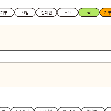
기부
사업
캠페인
소개
싹
기