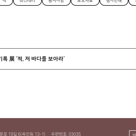
싹
뉴스레터
공지사항
보도자료
행사안내
기록 展 ‘적, 저 바다를 보아라’
로 19길 6(옥인동 13-1)
우편번호
03035