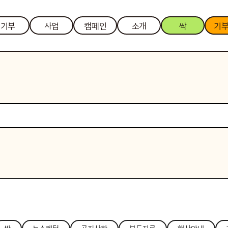
기부
사업
캠페인
소개
싹
기