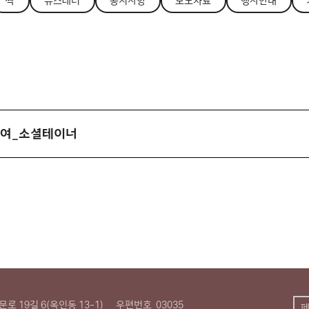
싹
뉴스레터
공지사항
보도자료
행사안내
하여_소셜테이너
로 19길 6(옥인동 13-1)
우편번호
03035